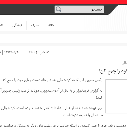
خانه
معارف
فرهنگی
اقت
کد خبر :
11445
۱۳۹۶/۰۵/۲۰
ن
الی:
د را جمع کن!
رئیس جمهور آمریکا به کره شمالی هشدار داد دست و پای خود را جمع کند!
به گزارش نویدتهران و به نقل از آسوشیتدپرس، دونالد ترامپ رئیس جمهور 
کند!
وی افزود: شاید هشدار قبلی به اندازه کافی شدید نبوده است. کره شمالی
سابقه آن را تجربه نکرده است.
ست و پای خود را جمع کنید»، یا اینکه «مانند برخی ملت های دیگر به مشکل برخواهید خو