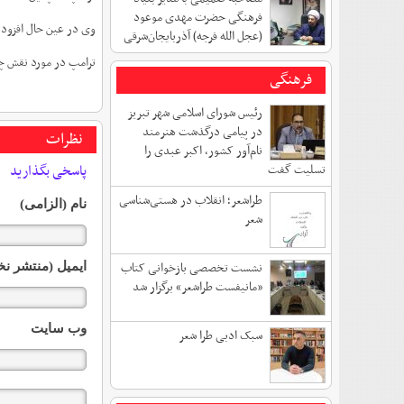
فرهنگی حضرت مهدی موعود
وی در عین حال افزود:
(عجل الله فرجه) آذربایجان‌شرقی
ترامپ در مورد نقش چی
فرهنگی
رئیس شورای اسلامی شهر تبریز
در پیامی درگذشت هنرمند
نظرات
نام‌آور کشور، اکبر عبدی را
تسلیت گفت
پاسخی بگذارید
طراشعر؛ انقلاب در هستی‌شناسی
نام (الزامی)
شعر
نشست تخصصی بازخوانی کتاب
ایمیل (منتشر نخ
«مانیفست طراشعر» برگزار شد
وب سایت
سبک ادبی طرا شعر