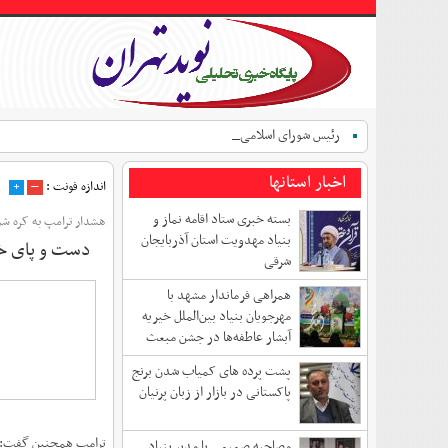
رئیس شورای اسلامی شهر ت_
اخبار استانها
اندازه فونت :
–
+
بسته خبری ستاد اقامه نماز و
هشدار ترامپ به کره شم
بنیاد مهدویت استان آذربایجان
دست و پای خو
شرقی
همراهی فرماندار مشهد با
مهرجویان بنیاد بین‌الملل خیریه
آبشار عاطفه‌ها در جشن مبعث
پشت پرده های کمیاب شدن برنج
پاکستانی در بازار از زبان پرنیان
ترامپ همچنین گفت: «د
مصاحبه صمیمی با مدیر بنیاد